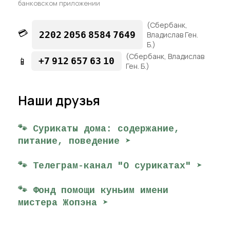
банковском приложении
(Сбербанк,
💳
2202
2056
8584
7649
Владислав Ген.
Б.)
(Сбербанк, Владислав
📱
+7
912
657
63
10
Ген. Б.)
Наши друзья
🐾 Сурикаты дома: содержание,
питание, поведение ➤
🐾 Телеграм-канал "О сурикатах" ➤
🐾 Фонд помощи куньим имени
мистера Жопэна ➤