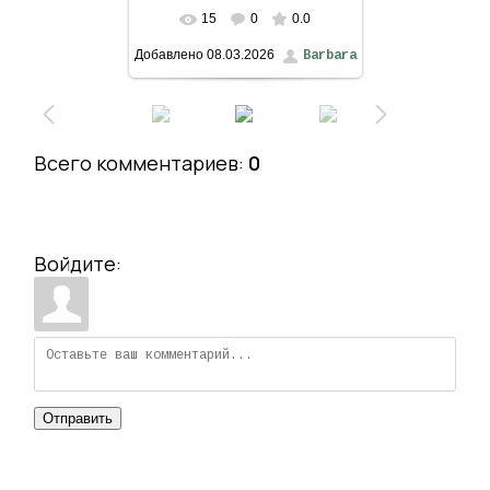
15
0
0.0
В реальном размере
Добавлено
08.03.2026
Barbara
883x1027
/ 1289.0Kb
Всего комментариев
:
0
Войдите:
Отправить