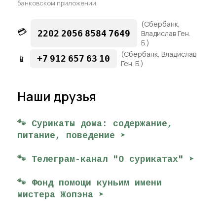
банковском приложении
(Сбербанк,
💳
2202
2056
8584
7649
Владислав Ген.
Б.)
(Сбербанк, Владислав
📱
+7
912
657
63
10
Ген. Б.)
Наши друзья
🐾 Сурикаты дома: содержание,
питание, поведение ➤
🐾 Телеграм-канал "О сурикатах" ➤
🐾 Фонд помощи куньим имени
мистера Жопэна ➤