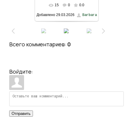
15
0
0.0
В реальном размере
Добавлено
29.03.2026
Barbara
1200x1600
/ 375.0Kb
Всего комментариев
:
0
Войдите:
Отправить