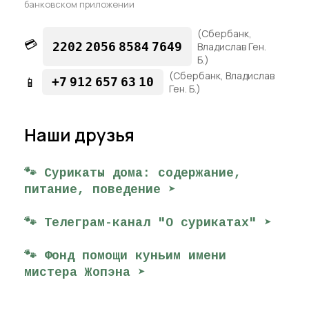
банковском приложении
(Сбербанк,
💳
2202
2056
8584
7649
Владислав Ген.
Б.)
(Сбербанк, Владислав
📱
+7
912
657
63
10
Ген. Б.)
Наши друзья
🐾 Сурикаты дома: содержание,
питание, поведение ➤
🐾 Телеграм-канал "О сурикатах" ➤
🐾 Фонд помощи куньим имени
мистера Жопэна ➤