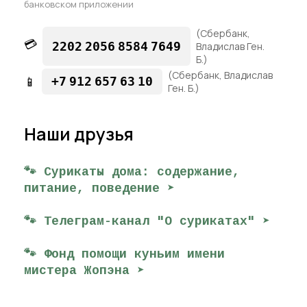
банковском приложении
(Сбербанк,
💳
2202
2056
8584
7649
Владислав Ген.
Б.)
(Сбербанк, Владислав
📱
+7
912
657
63
10
Ген. Б.)
Наши друзья
🐾 Сурикаты дома: содержание,
питание, поведение ➤
🐾 Телеграм-канал "О сурикатах" ➤
🐾 Фонд помощи куньим имени
мистера Жопэна ➤