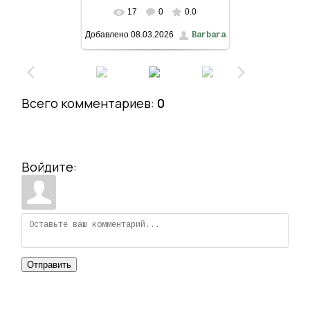
17
0
0.0
В реальном размере
Добавлено
08.03.2026
Barbara
1200x1600
/ 277.8Kb
Всего комментариев
:
0
Войдите:
Отправить