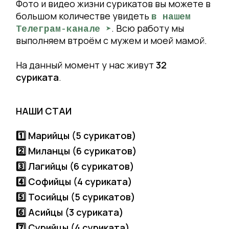
Фото и видео жизни сурикатов вы можете в
большом количестве увидеть
в нашем
. Всю работу мы
Телеграм-канале ➤
выполняем втроём с мужем и моей мамой.
На данный момент у нас живут
32
суриката
.
НАШИ СТАИ
1️⃣ Марийцы (5 сурикатов)
2️⃣ Миланцы (6 сурикатов)
3️⃣ Лагийцы (6 сурикатов)
4️⃣ Софийцы (4 суриката)
5️⃣ Тосийцы (5 сурикатов)
6️⃣ Асийцы (3 суриката)
7️⃣ Сурийцы (4 суриката)