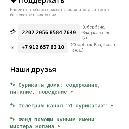
💖 Поддержать
Нажмите, чтобы скопировать номер, и вставьте его в
банковском приложении
(Сбербанк,
💳
2202
2056
8584
7649
Владислав Ген.
Б.)
(Сбербанк, Владислав
📱
+7
912
657
63
10
Ген. Б.)
Наши друзья
🐾 Сурикаты дома: содержание,
питание, поведение ➤
🐾 Телеграм-канал "О сурикатах" ➤
🐾 Фонд помощи куньим имени
мистера Жопэна ➤